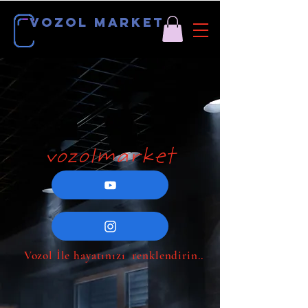
vozol market
vozolmarket
Vozol İle hayatınızı renklendirin..