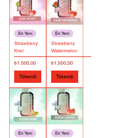
En Yeni
En Yeni
Strawberry
Strawberry
Kiwi
Watermelon
Fiyat
Fiyat
₺1.500,00
₺1.500,00
Tükendi
Tükendi
En Yeni
En Yeni