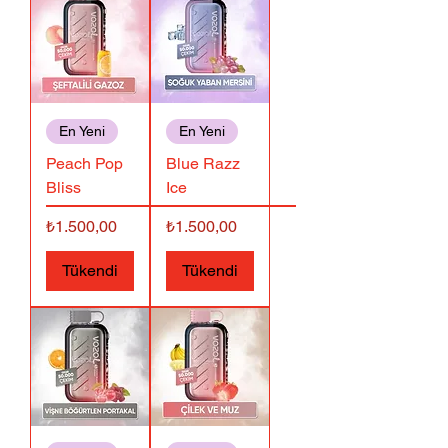
En Yeni
En Yeni
Peach Pop
Blue Razz
Bliss
Ice
Fiyat
Fiyat
₺1.500,00
₺1.500,00
Tükendi
Tükendi