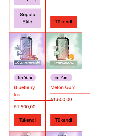
Sepete
Ekle
Tükendi
En Yeni
En Yeni
Blueberry
Melon Gum
Ice
Fiyat
₺1.500,00
Fiyat
₺1.500,00
Tükendi
Tükendi