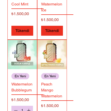
Cool Mint
Watermelon
İce
Fiyat
₺1.500,00
Fiyat
₺1.500,00
Tükendi
Tükendi
En Yeni
En Yeni
Watermelon
Peach
Bubblegum
Mango
Watermelon
Fiyat
₺1.500,00
Fiyat
₺1.500,00