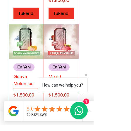
Fiyat
₺1.500,00
Tükendi
Tükendi
En Yeni
En Yeni
Guava
Mixed
Melon Ice
Berries
How can we help you?
Fiyat
Fiyat
₺1.500,00
₺1.500,00
1
Tükendi
Tükendi