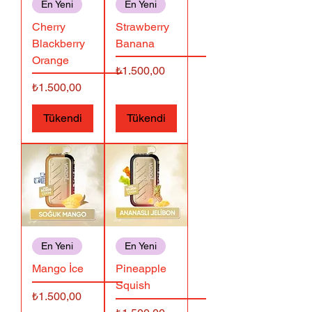
En Yeni
En Yeni
Cherry
Strawberry
Blackberry
Banana
Orange
Fiyat
₺1.500,00
Fiyat
₺1.500,00
Tükendi
Tükendi
En Yeni
En Yeni
Mango İce
Pineapple
Squish
Fiyat
₺1.500,00